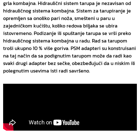
grla kombajna. Hidraulični sistem tarupa je nezavisan od
hidrauličnog sistema kombajna. Sistem za tarupiranje je
opremljen sa onoliko pari noža, smešteni u paru u
zajedničkom kućištu, koliko redova biljaka se ubira
istovremeno. Podizanje ili spuštanje tarupa se vrši preko
hidrauličnog sistema kombajna u radu. Rad sa tarupom
troši ukupno 10 % više goriva. PSM adapteri su konstruisani
na taj način da sa podignutim tarupom može da radi kao
svaki drugi adapter bez sečke, obezbeđujući da u niskim ili
polegnutim usevima isti radi savršeno.