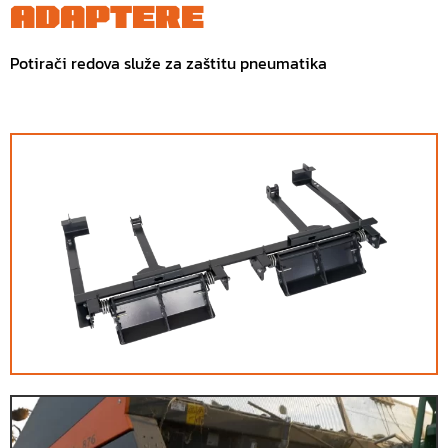
ADAPTERE
Potirači redova služe za zaštitu pneumatika