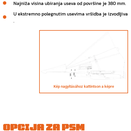
Najniža visina ubiranja useva od površine je 380 mm.
U ekstremno polegnutim usevima vršidba je izvodljiva
.
Kép nagyításához kattintson a képre
OPCIJA ZA PSM