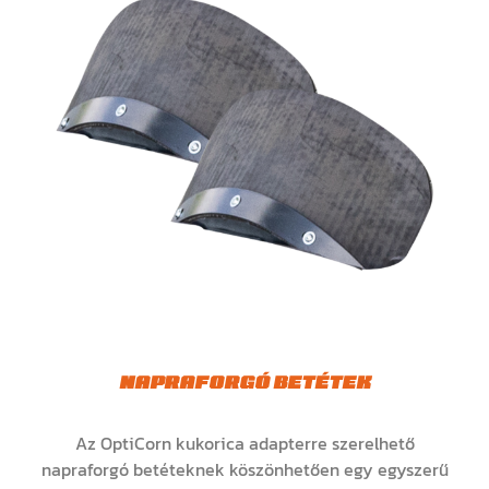
NAPRAFORGÓ BETÉTEK
Az OptiCorn kukorica adapterre szerelhető
napraforgó betéteknek köszönhetően egy egyszerű