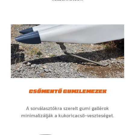
CSŐMENTŐ GUMILEMEZEK
A sorválasztókra szerelt gumi gallérok
minimalizálják a kukoricacső-veszteséget.