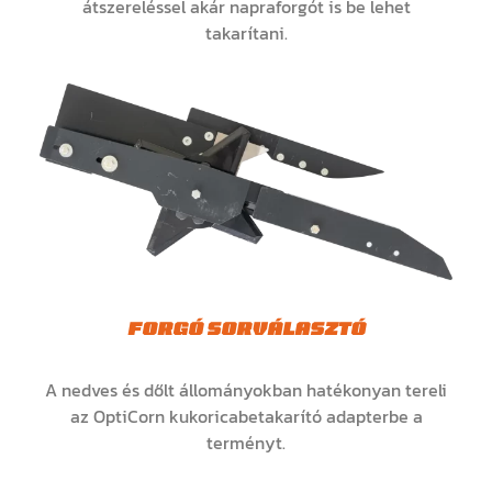
átszereléssel akár napraforgót is be lehet
takarítani.
FORGÓ SORVÁLASZTÓ
A nedves és dőlt állományokban hatékonyan tereli
az OptiCorn kukoricabetakarító adapterbe a
terményt.