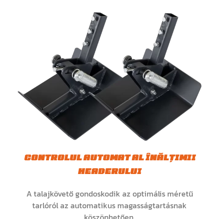
CONTROLUL AUTOMAT AL ÎNĂLȚIMII
HEADERULUI
A talajkövető gondoskodik az optimális méretű
tarlóról az automatikus magasságtartásnak
köszönhetően.