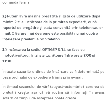
comanda ferma
2.)
Putem livra mașina pregătită și gata de utilizare după
minim 2 zile lucrătoare de la primirea expedierii, după
raportul de pregătire și plata convenită prin telefon sau e-
mail. O livrare mai devreme este posibilă numai după o
înțelegere prealabilă prin telefon.
3.)
Încărcarea la sediul OPTIGÉP S.R.L. se face cu
motostivuitorul, în zilele lucrătoare între orele
7:00 și
13:30.
În toate cazurile, ordinea de încărcare va fi determinată pe
baza ordinului de expediere trimis prin e-mail.
În timpul sezonului de vârf (august-octombrie), cererea de
preluări crește, așa că vă rugăm să informați în avans
șoferii că timpul de așteptare poate crește.