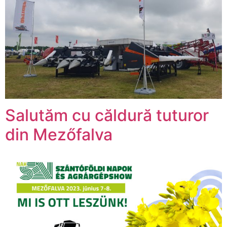
Salutăm cu căldură tuturor
din Mezőfalva