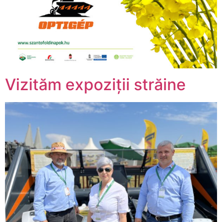
Vizităm expoziții străine