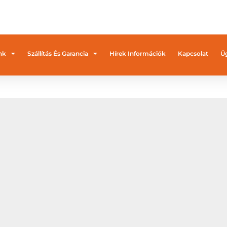
nk
Szállítás És Garancia
Hírek Információk
Kapcsolat
Üg