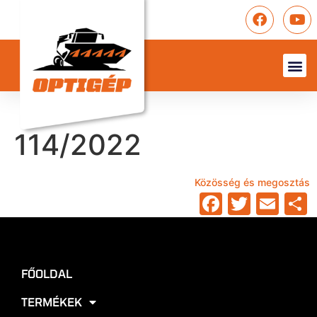
114/2022
Közösség és megosztás
Faceboo
Twitte
Ema
FŐOLDAL
TERMÉKEK